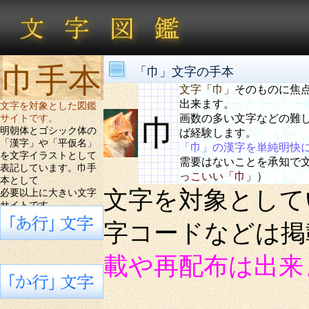
巾手本
「巾」文字の手本
文字「巾」
そのものに焦
出来ます。
文字を対象とした図鑑
画数の多い文字などの難
サイトです。
巾
明朝体とゴシック体の
ば経験します。
「漢字」や「平仮名」
「巾」の漢字を単純明快
を文字イラストとして
需要はないことを承知で
表記しています。巾手
っこいい「巾」
）
本として
文字を対象として
必要以上に大きい文字
サイトです。
字コードなどは
載や再配布は出来