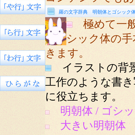
羅の文字辞典 明朝体とゴシック
極めて一
シック体の手
きます。
イラストの背景
工作のような書き
に役立ちます。
明朝体 / ゴシッ
大きい明朝体 8