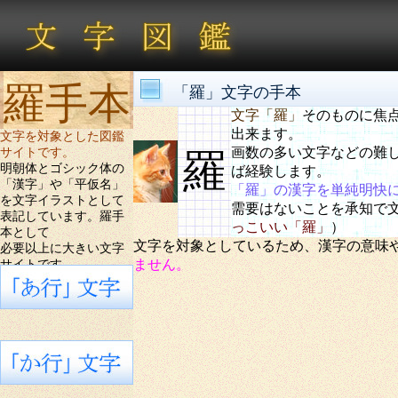
羅手本
「羅」文字の手本
文字「羅」
そのものに焦
出来ます。
文字を対象とした図鑑
画数の多い文字などの難
サイトです。
羅
明朝体とゴシック体の
ば経験します。
「漢字」や「平仮名」
「羅」の漢字を単純明快
を文字イラストとして
需要はないことを承知で
表記しています。羅手
っこいい「羅」
）
本として
文字を対象としているため、漢字の意味
必要以上に大きい文字
ません。
サイトです。