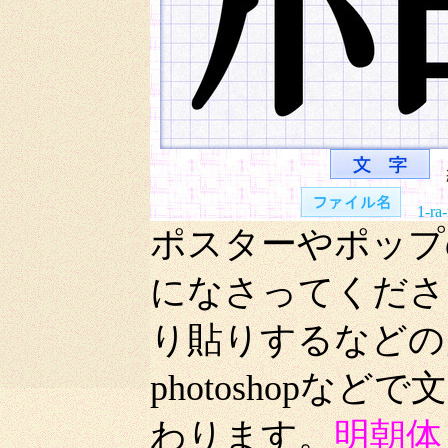
1-ra
ポスターやポップ
になさってくださ
り貼りするなどの
photoshop
わります。
明朝体