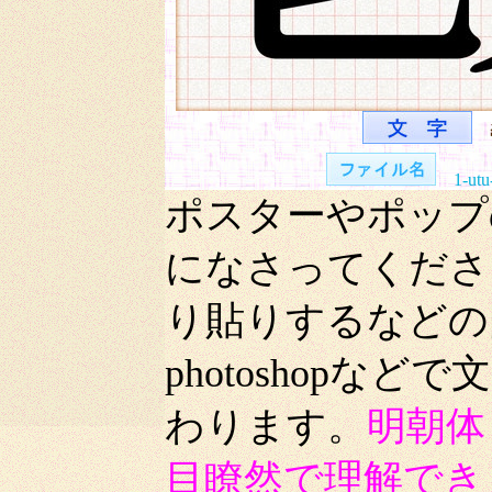
1-utu
ポスターやポップ
になさってくださ
り貼りするなどの
photoshop
わります。
明朝体
目瞭然で理解でき