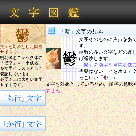
鬱
「鬱」文字の見本
文字そのものに焦点をあ
す。
文字を対象とした図鑑
画数の多い文字などの難
サイトです。
鬱
明朝体とゴシック体の
ば経験します。
「漢字」や「平仮名」
「鬱」の漢字を単純明快
を文字イラストとして
需要はないことを承知で
表記しています。
っこいい「鬱」
）
必要以上に大きい文字
文字を対象としているため、漢字の意味
サイトです。
ません。