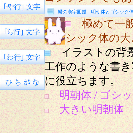
鬱の漢字図鑑 明朝体とゴシック
極めて一
シック体の大
イラストの背景
工作のような書き
に役立ちます。
明朝体 / ゴシッ
大きい明朝体 8