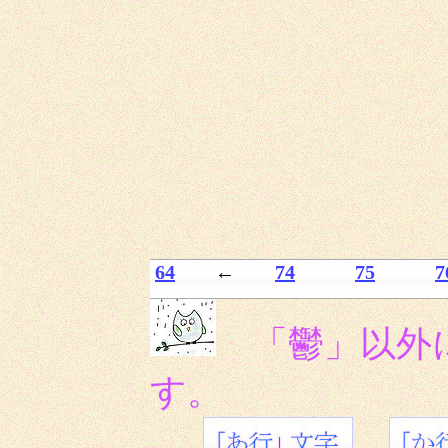
64
←
74
75
7
「鬱」以外
す。