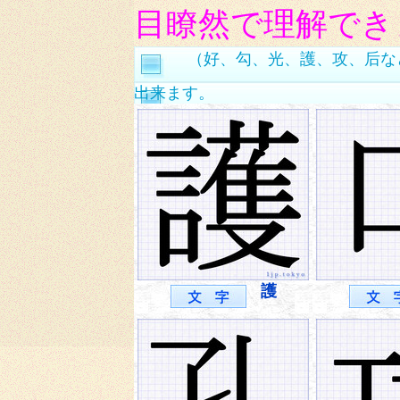
目瞭然で理解でき
（好、勾、光、護、攻、后な
出来ます。
護