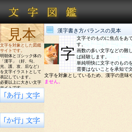
見本
漢字書き方バランスの見本
文字そのものに焦点をあ
す。
文字を対象とした図鑑
字
画数の多い文字などの難
サイトです。
明朝体とゴシック体の
ば経験します。
「漢字」（好、勾、
単純明快に文字そのもの
光、護、攻、后など）
需要はないことを承知で
を文字イラストとして
文字を対象としているため、漢字の意味
表記しています。
ません。
必要以上に大きい文字
サイトです。