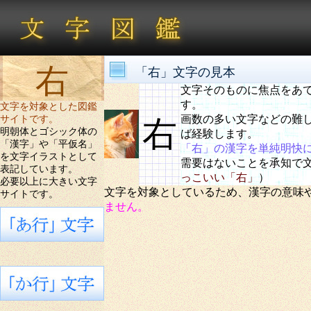
右
「右」文字の見本
文字そのものに焦点をあ
す。
文字を対象とした図鑑
画数の多い文字などの難
サイトです。
右
明朝体とゴシック体の
ば経験します。
「漢字」や「平仮名」
「右」の漢字を単純明快
を文字イラストとして
需要はないことを承知で
表記しています。
っこいい「右」
）
必要以上に大きい文字
文字を対象としているため、漢字の意味
サイトです。
ません。