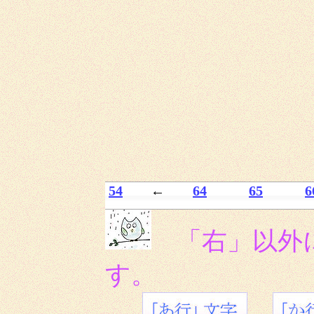
54
←
64
65
6
「右」以外
す。