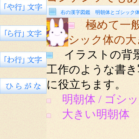
右の漢字図鑑 明朝体とゴシック
極めて一
シック体の大
イラストの背景
工作のような書き
に役立ちます。
明朝体 / ゴシッ
大きい明朝体 8